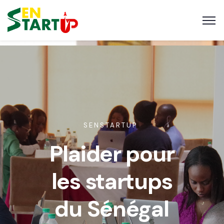
SENSTARTUP
Plaider pour
les startups
du Sénégal